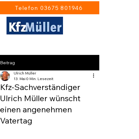
Telefon 03675 801946
Ulrich Müller Kfz-Gutachten
Sonneberg
Beitrag
Ulrich Müller
13. Mai
0 Min. Lesezeit
Kfz-Sachverständiger
Ulrich Müller wünscht
einen angenehmen
Vatertag