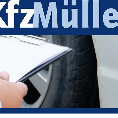
-Gutachten Sonneberg Ulrich Mü
izierter und unabhängiger Sachverstä
Jetzt anrufen