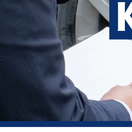
Kfz
qualif