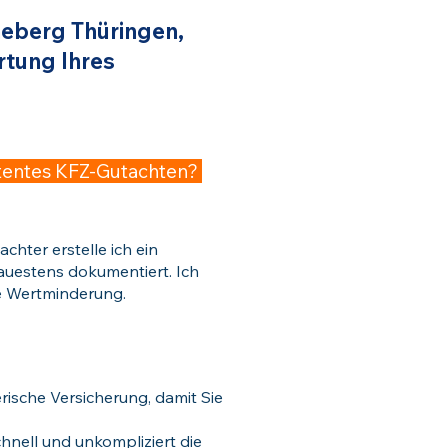
neberg Thüringen,
tung Ihres
etentes KFZ-Gutachten?
achter erstelle ich ein
auestens dokumentiert. Ich
e Wertminderung.
rische Versicherung, damit Sie
hnell und unkompliziert die