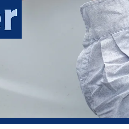
ller
ndiger